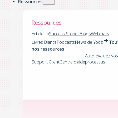
Ressources
Ressources
Articles
Success Stories
Blogs
Webinars
Livres Blancs
Podcasts
News de Yooz
Tou
nos ressources
Auto-évaluez vos
Support Client
Centre d'aide
processus