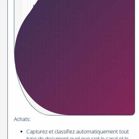
Achats:
Capturez et classifiez automatiquement tout
type de document quel que soit le canal et le