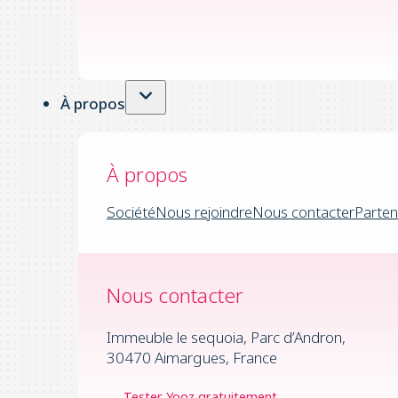
À propos
À propos
Société
Nous rejoindre
Nous contacter
Parten
Nous contacter
Immeuble le sequoia, Parc d’Andron,
30470 Aimargues, France
Tester Yooz gratuitement