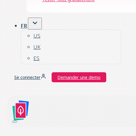
FR
US
UK
ES
Se connecter
Demander une demo