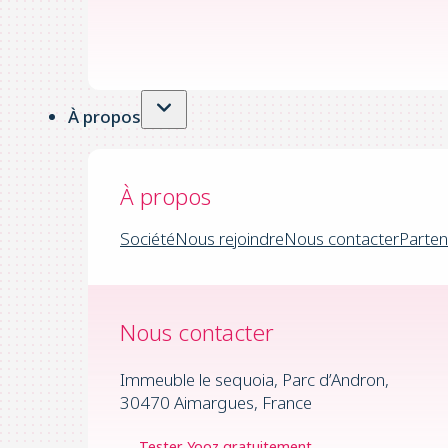
À propos
À propos
Société
Nous rejoindre
Nous contacter
Parten
Nous contacter
Immeuble le sequoia, Parc d’Andron,
30470 Aimargues, France
Tester Yooz gratuitement