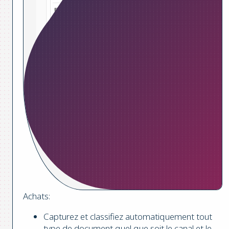
Achats:
Capturez et classifiez automatiquement tout
type de document quel que soit le canal et le