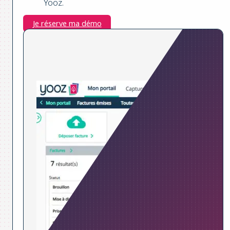
Yooz.
Je réserve ma démo