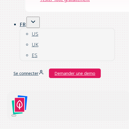
FR
US
UK
ES
Se connecter
Demander une demo