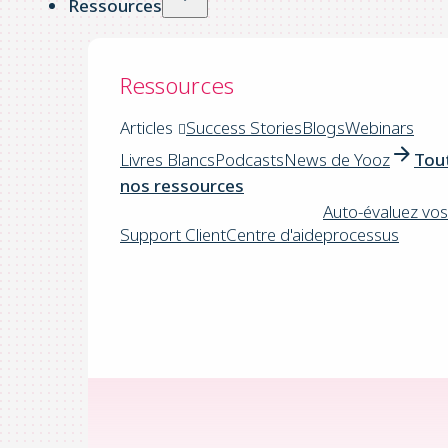
Ressources
Ressources
Articles
Success Stories
Blogs
Webinars
Livres Blancs
Podcasts
News de Yooz
Tou
nos ressources
Auto-évaluez vos
Support Client
Centre d'aide
processus