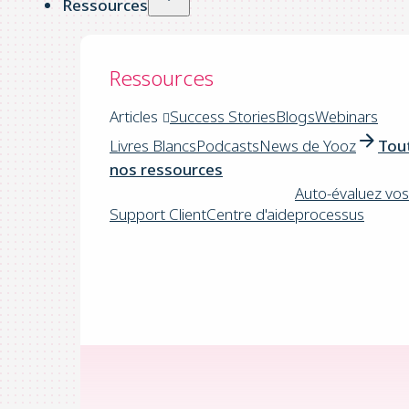
Ressources
Ressources
Articles
Success Stories
Blogs
Webinars
Livres Blancs
Podcasts
News de Yooz
Tou
nos ressources
Auto-évaluez vos
Support Client
Centre d'aide
processus