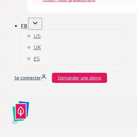
FR
US
UK
ES
Se connecter
Demander une demo