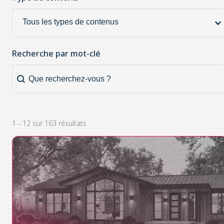
Type de contenu
Type
de
contenu
Recherche par mot-clé
Recherche par mot-clé
Recherche
par
mot-
clé
1 - 12 sur 163 résultats