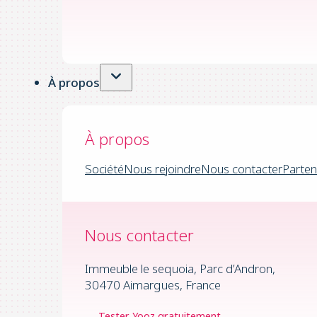
À propos
À propos
Société
Nous rejoindre
Nous contacter
Parten
Nous contacter
Immeuble le sequoia, Parc d’Andron,
30470 Aimargues, France
Tester Yooz gratuitement