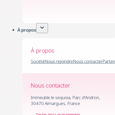
À propos
À propos
Société
Nous rejoindre
Nous contacter
Parten
Nous contacter
Immeuble le sequoia, Parc d’Andron,
30470 Aimargues, France
Tester Yooz gratuitement