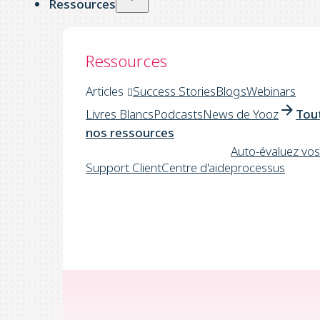
Ressources
Ressources
Articles
Success Stories
Blogs
Webinars
Livres Blancs
Podcasts
News de Yooz
Tou
nos ressources
Auto-évaluez vos
Support Client
Centre d'aide
processus