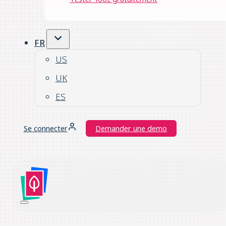
FR
US
UK
ES
Se connecter
Demander une demo