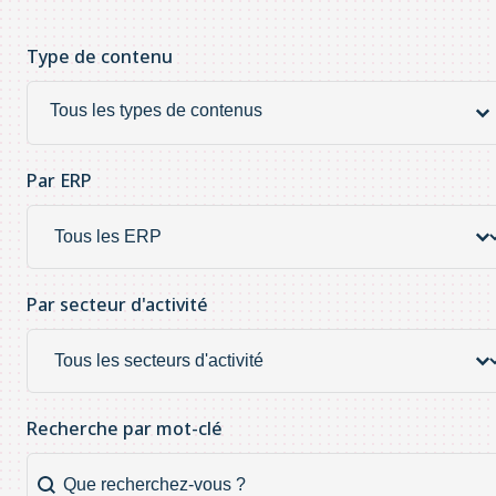
Type de contenu
Type de contenu
Type
de
contenu
Par ERP
Par ERP
Par
ERP
Par secteur d'activité
Par secteur d'activité
Par
secteur
d'activité
Recherche par mot-clé
Recherche par mot-clé
Recherche
par