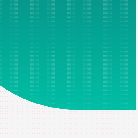
mpos marcados con un asterisco son obligatorios, sin los cuales no