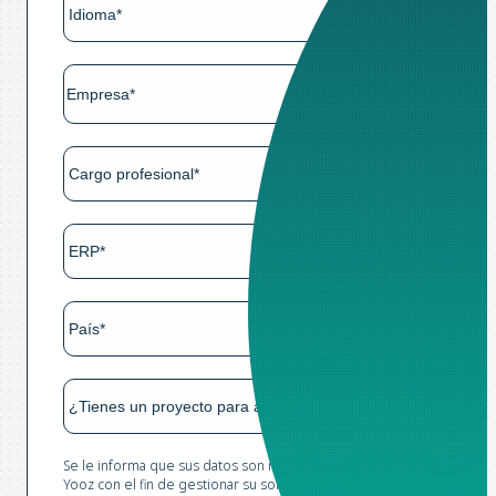
Se le informa que sus datos son recopilados y tratados por
Yooz con el fin de gestionar su solicitud y realizar prospección