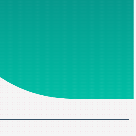
mpos marcados con un asterisco son obligatorios, sin los cuales no