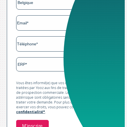
Vous êtes informé(e) que vos données sont collectées et
traitées par Yooz aux fins de traitement de votre demande et
de prospection commerciale. Les champs marqués d'un
astérisque sont obligatoires sans lesquels nous ne pourrions
traiter votre demande. Pour plus d'informations et pour
exercer vos droits, vous pouvez consulter notre
Politique de
confidentialité*
.