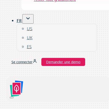
FR
US
UK
ES
Se connecter
Demander une demo