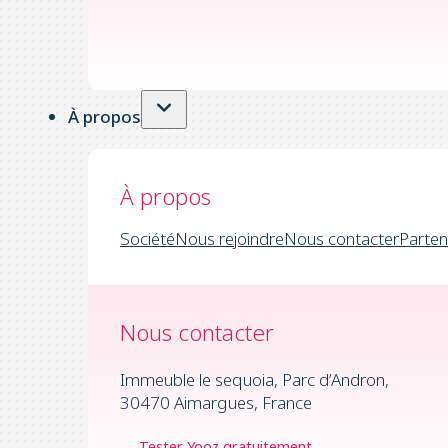
À propos
À propos
Société
Nous rejoindre
Nous contacter
Parten
Nous contacter
Immeuble le sequoia, Parc d’Andron,
30470 Aimargues, France
Tester Yooz gratuitement