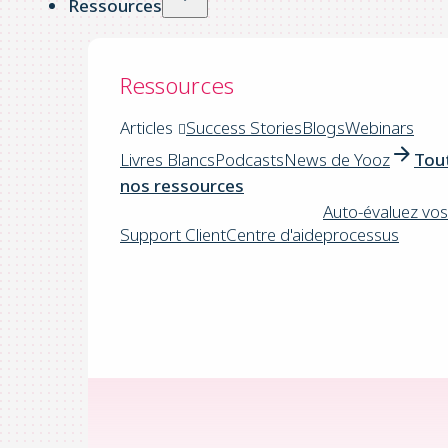
Ressources
Ressources
Articles
Success Stories
Blogs
Webinars
Livres Blancs
Podcasts
News de Yooz
Tou
nos ressources
Auto-évaluez vos
Support Client
Centre d'aide
processus