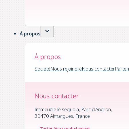
À propos
À propos
Société
Nous rejoindre
Nous contacter
Parten
Nous contacter
Immeuble le sequoia, Parc d’Andron,
30470 Aimargues, France
Tester Yooz gratuitement