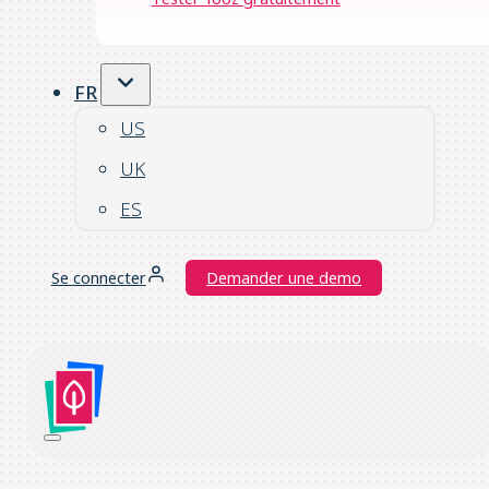
FR
US
UK
ES
Se connecter
Demander une demo