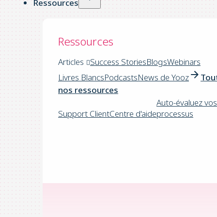
Ressources
Ressources
Articles
Success Stories
Blogs
Webinars
Livres Blancs
Podcasts
News de Yooz
Tou
nos ressources
Auto-évaluez vos
Support Client
Centre d'aide
processus