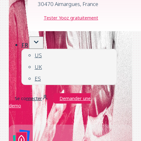
30470 Aimargues, France
Tester Yooz gratuitement
FR
US
UK
ES
Se connecter
Demander une
demo