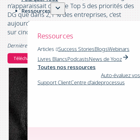
n’apparaissait dans le Top 5 des priorités des
Ressources
DG que dans 2,1 % des entreprises, c’est
aujourd’hui le cas dans presqu’une entreprise
sur cinq.
Ressources
Dernière mise à jour : 02/2026
Articles
Success Stories
Blogs
Webinars
Télécharger l'E-Book Facture Electronique !
Livres Blancs
Podcasts
News de Yooz
Toutes nos ressources
Auto-évaluez vos
Support Client
Centre d'aide
processus