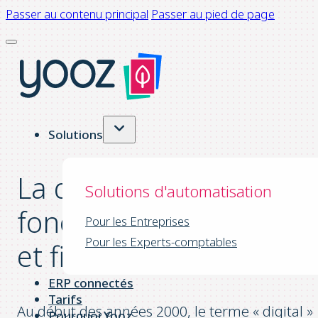
Passer au contenu principal
Passer au pied de page
Solutions
La digitalisation des
Solutions d'automatisation
fonctions comptables
Pour les Entreprises
Pour les Experts-comptables
et financières
ERP connectés
Tarifs
Au début des années 2000, le terme « digital »
Pourquoi Yooz