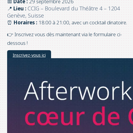
📅
Date :
29 septembre 2026
CCIG – Boulevard du Théâtre 4 – 1204
📍
Lieu :
Genève, Suisse
⏰
Horaires :
18:00 à 21:00, avec un cocktail dinatoire.
👉 Inscrivez vous dès maintenant via le formulaire ci-
dessous !
Inscrivez-vous ici