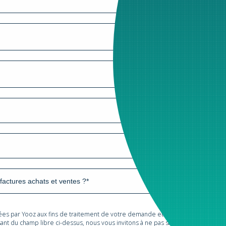
tées par Yooz aux fins de traitement de votre demande et de prospection com
sant du champ libre ci-dessus, nous vous invitons à ne pas saisir des données 