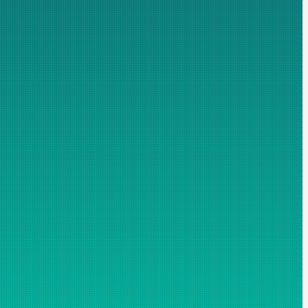
merciale. Les champs marqués d'un astérisque sont obligatoires
personnelles non-nécessaires à votre demande, en particulier,