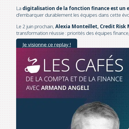
La
digitalisation de la fonction finance est un
d’embarquer durablement les équipes dans cette évo
Le 2 juin prochain,
Alexia Monteillet, Credit Ri
transformation réussie : priorités des équipes finance, 
Je visionne ce replay !