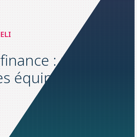
ELI
finance : par où
s équipes ?