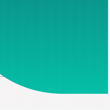
merciale. Les champs marqués d'un astérisque sont obligatoires
litique de confidentialité*
.