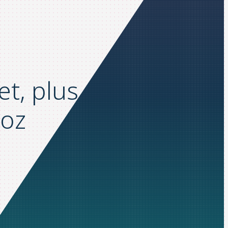
t, plus efficace
ooz