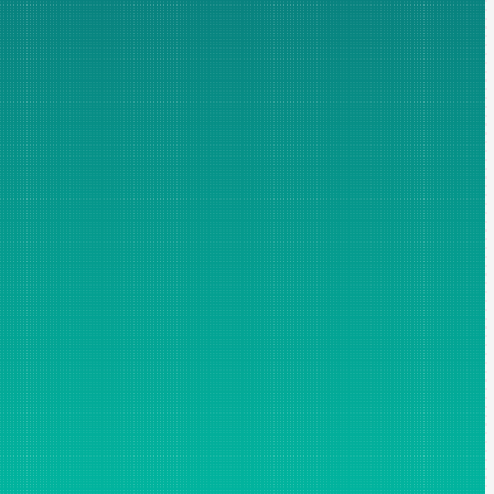
merciale. Les champs marqués d'un astérisque sont obligatoires
litique de confidentialité*
.