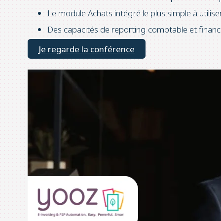
Le module Achats intégré le plus simple à utilise
Des capacités de reporting comptable et financ
Je regarde la conférence