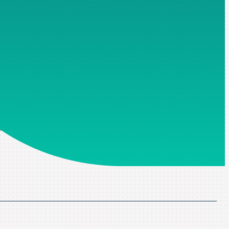
merciale. Les champs marqués d'un astérisque sont obligatoires
litique de confidentialité
*