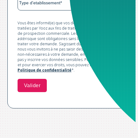
Vous êtes informé(e) que vos données sont collectées et
traitées par Yooz aux fins de traitement de votre demande et
de prospection commerciale. Les champs marqués d'un
astérisque sont obligatoires sans lesquels nous ne pourrions
traiter votre demande. S’agissant du champ libre ci-dessus,
nous vous invitons à ne pas saisir des données personnelles
non-nécessaires à votre demande, en particulier, veuillez ne
pas y inscrire vos données sensibles. Pour plus d'informations
et pour exercer vos droits, vous pouvez consulter notre
Politique de confidentialité
*.