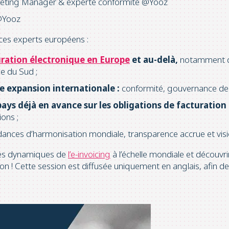
rketing Manager & experte conformité @Yooz
 @Yooz
 ces experts européens :
ration électronique en Europe
et au-delà,
notamment da
e du Sud ;
ne expansion internationale :
conformité, gouvernance des d
ays déjà en avance sur les obligations de facturation
ons ;
ances d’harmonisation mondiale, transparence accrue et visi
les dynamiques de
l’e-invoicing
à l’échelle mondiale et découvri
ion ! Cette session est diffusée uniquement en anglais, afin d