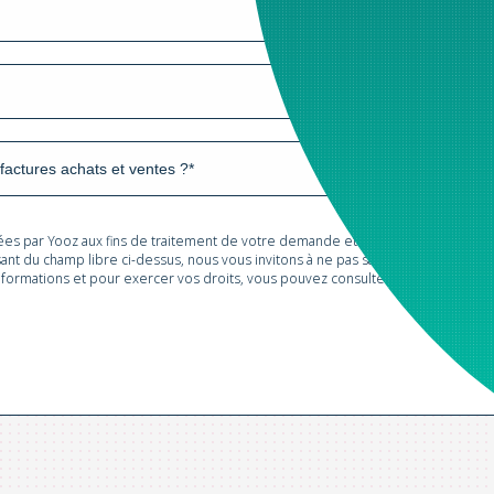
tées par Yooz aux fins de traitement de votre demande et de prospection com
sant du champ libre ci-dessus, nous vous invitons à ne pas saisir des données 
informations et pour exercer vos droits, vous pouvez consulter notre
Politiqu