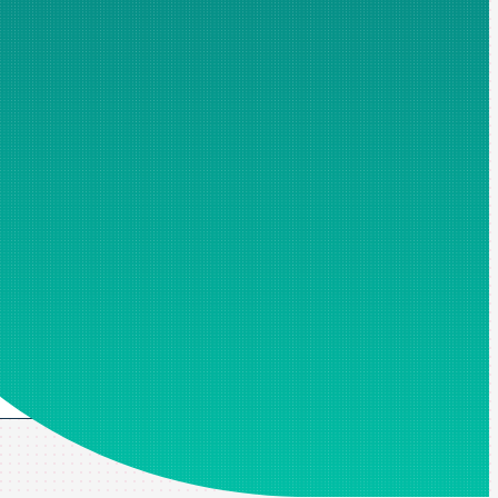
merciale. Les champs marqués d'un astérisque sont obligatoires
personnelles non-nécessaires à votre demande, en particulier,
e de confidentialité
*.