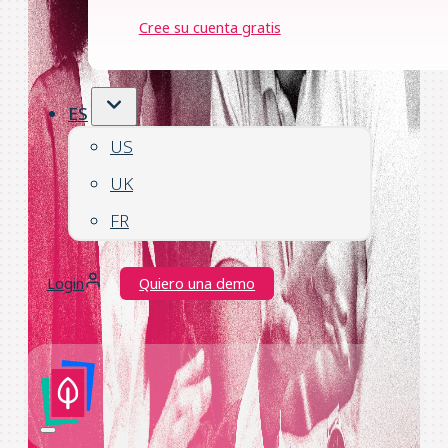
Cree su cuenta gratis
ES
US
UK
FR
Login
Quiero una demo