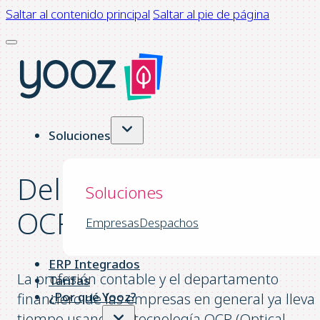
Saltar al contenido principal
Saltar al pie de página
Soluciones
Del Texto al Dato – un
Soluciones
OCR en Contabilidad
Empresas
Despachos
ERP Integrados
La profesión contable y el departamento
Tarifas
¿Por qué Yooz?
financiero de las empresas en general ya lleva
tiempo usando la tecnología OCR (Optical