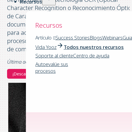
Recursos
Character Recognition o Reconocimiento Óptic
de Caracteres) para escanear y digitalizar los
documentos de la empresa y, en particular,
Recursos
para aquellos documentos vinculados a los
Artículo
Success Stories
Blogs
Webinars
Gui
procesos financieros como las facturas, órdene
Vida Yooz
Todos nuestros recursos
de compra, albaranes, etc.
Soporte al cliente
Centro de ayuda
Última actualización: 03/2026
Autoevalúe sus
procesos
¡Descargar la Guía - Excelencia Contable!