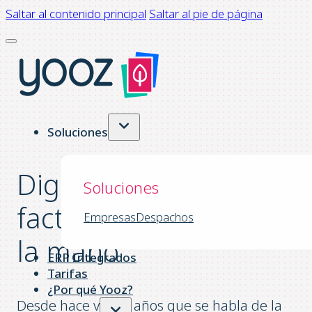
Saltar al contenido principal
Saltar al pie de página
Soluciones
Digitalización de
Soluciones
facturas al alcance de
Empresas
Despachos
la mano
ERP Integrados
Tarifas
¿Por qué Yooz?
Desde hace varios años que se habla de la