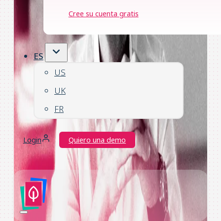
Cree su cuenta gratis
ES
US
UK
FR
Login
Quiero una demo