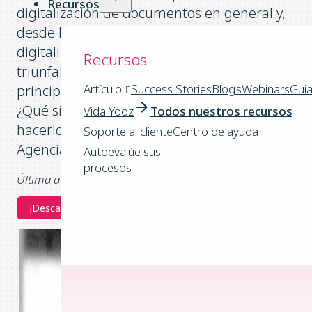
Recursos
digitalización de documentos en general y,
desde la implantación de la factura digital, la
digitalización de facturas hizo su entrada
Recursos
triunfal en España pero ahora está teniendo s
Artículo
Success Stories
Blogs
Webinars
Gui
principal momento de atención. ¿Por qué?
¿Qué significa digitalizar una factura? ¿Cómo
Vida Yooz
Todos nuestros recursos
hacerlo correctamente? ¿Qué rol tienen la
Soporte al cliente
Centro de ayuda
Agencia Tributaria en todo esto?
Autoevalúe sus
procesos
Última actualización: 03/2026
¡Descargar la Guía - Excelencia Contable!