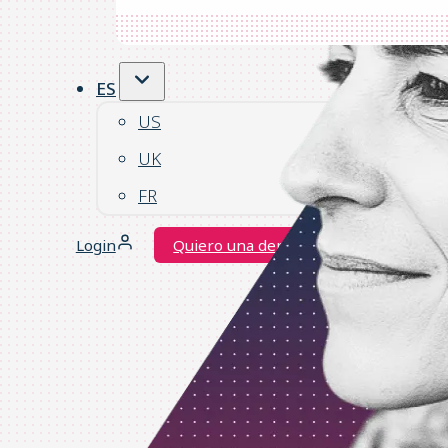
ES
US
UK
FR
Login
Quiero una demo