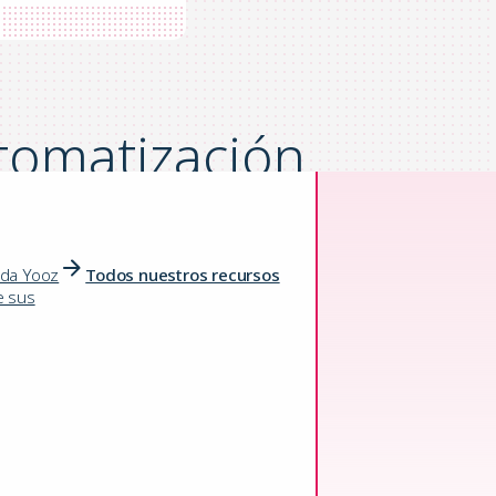
tomatización
ar más
e y fácil de
ida Yooz
Todos nuestros recursos
e sus