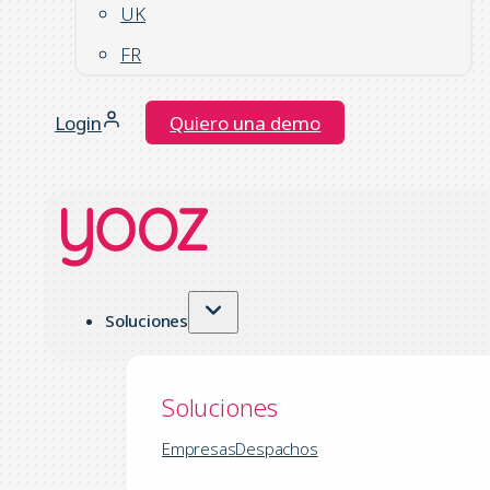
UK
FR
Login
Quiero una demo
Soluciones
Soluciones
Empresas
Despachos