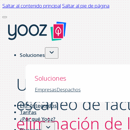
Saltar al contenido principal
Saltar al pie de página
Soluciones
Una revolución 
Soluciones
Empresas
Despachos
escaneo de fact
ERP Integrados
Tarifas
eliminación de 
¿Por qué Yooz?
Recursos