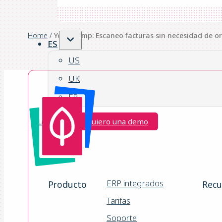
Home
/
YoozStamp: Escaneo facturas sin necesidad de o
ES
US
UK
FR
Login
Quiero una demo
ERP integrados
Producto
Recu
Tarifas
Soporte