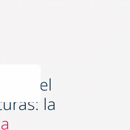
para el
uras: la
la