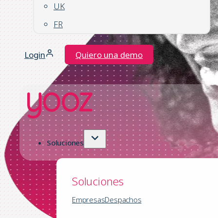
UK
FR
Login
Quiero una demo
Soluciones
Soluciones
Empresas
Despachos