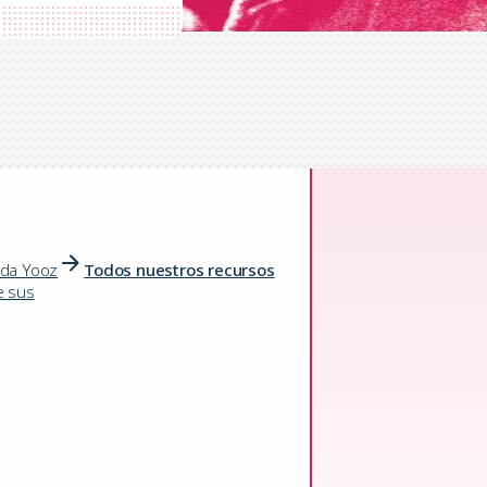
ento en la
producti
ida Yooz
Todos nuestros recursos
e sus