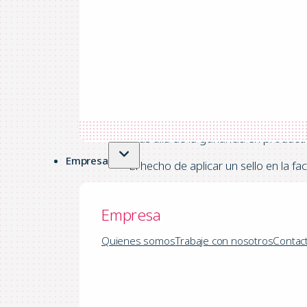
para permitir la diferenciación aut
YoozStamp multiplica también la pro
simplificación de la tarea de escane
Más allá de la ganancia en producti
Empresa
El hecho de aplicar un sello en la fac
Aporta una prueba física que 
Empresa
Previene el riesgo de escanear
las facturas escaneadas 2 vec
Quienes somos
Trabaje con nosotros
Contac