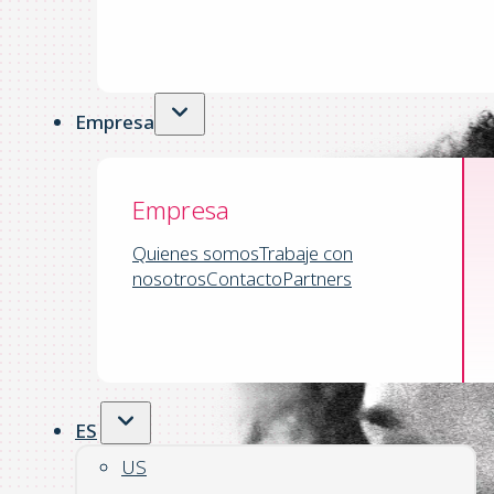
Empresa
Empresa
Quienes somos
Trabaje con
nosotros
Contacto
Partners
ES
US