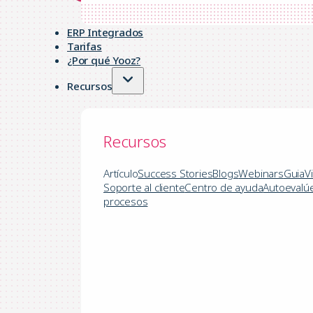
ERP Integrados
Tarifas
¿Por qué Yooz?
Recursos
Recursos
Aum
Artículo
Success Stories
Blogs
Webinars
Guia
V
Soporte al cliente
Centro de ayuda
Autoevalú
procesos