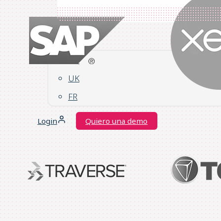
ES
US
UK
FR
Login
Quiero una demo