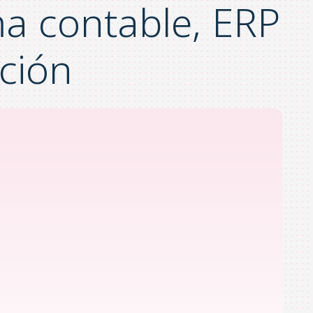
a contable, ERP
ción
g & Play al recuperar las órdenes de
ntes y generando automaticamente la
a lista de más de 250 conectores con
a a día.