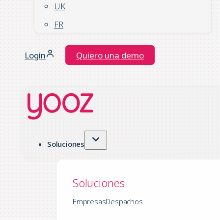
UK
FR
Login
Quiero una demo
Soluciones
Soluciones
Empresas
Despachos