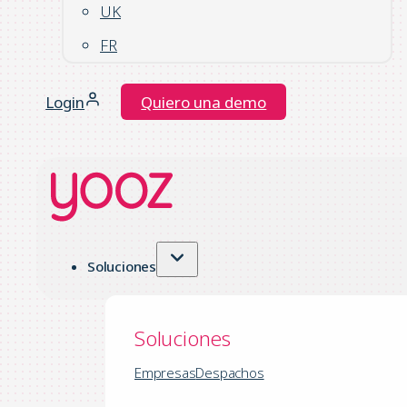
UK
FR
Login
Quiero una demo
Soluciones
Soluciones
Empresas
Despachos