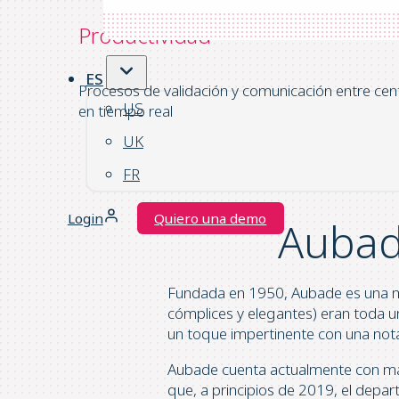
Productividad
ES
Procesos de validación y comunicación entre cen
US
en tiempo real
UK
FR
Login
Quiero una demo
Auba
Fundada en 1950, Aubade es una ma
cómplices y elegantes) eran toda u
un toque impertinente con una not
Aubade cuenta actualmente con más d
que, a principios de 2019, el depar