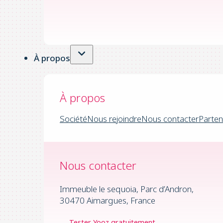
À propos
À propos
Société
Nous rejoindre
Nous contacter
Parten
Nous contacter
Immeuble le sequoia, Parc d’Andron,
30470 Aimargues, France
Tester Yooz gratuitement