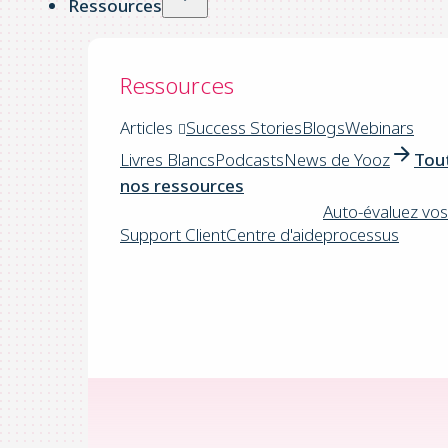
Ressources
Ressources
Articles
Success Stories
Blogs
Webinars
Livres Blancs
Podcasts
News de Yooz
Tou
nos ressources
Auto-évaluez vos
Support Client
Centre d'aide
processus