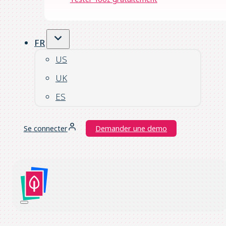
FR
US
UK
ES
Se connecter
Demander une demo