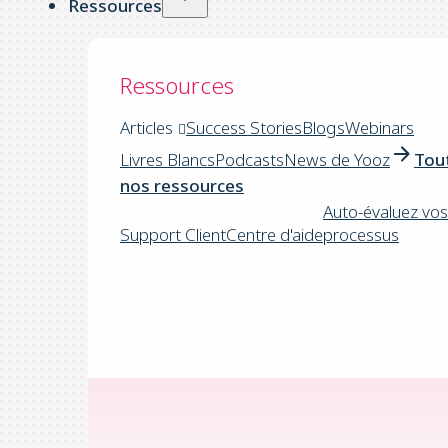
Ressources
Ressources
Articles
Success Stories
Blogs
Webinars
Livres Blancs
Podcasts
News de Yooz
Tou
nos ressources
Auto-évaluez vos
Support Client
Centre d'aide
processus