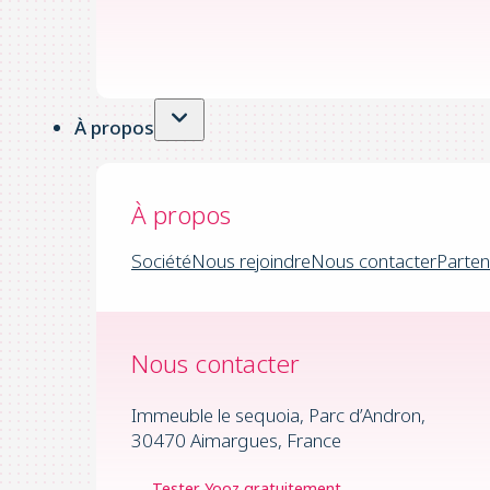
À propos
À propos
Société
Nous rejoindre
Nous contacter
Parten
Nous contacter
Immeuble le sequoia, Parc d’Andron,
30470 Aimargues, France
Tester Yooz gratuitement