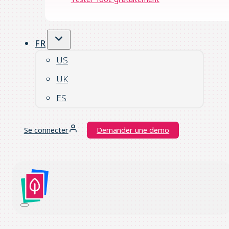
FR
US
UK
ES
Se connecter
Demander une demo