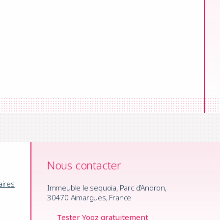
Nous contacter
aires
Immeuble le sequoia, Parc d’Andron,
30470 Aimargues, France
Tester Yooz gratuitement