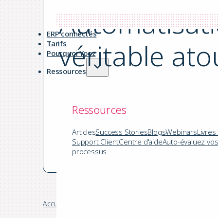
Automatisati
ERP connectés
véritable at
Tarifs
Pourquoi Yooz
Ressources
par Yooz le 17.08.2023
Ressources
|
13 mins de lecture
Articles
Success Stories
Blogs
Webinars
Livres
Support Client
Centre d'aide
Auto-évaluez vo
Digitalisation comptable
processus
Accueil
/
Blog
/
Digitalisation comptable
/
Automatisati