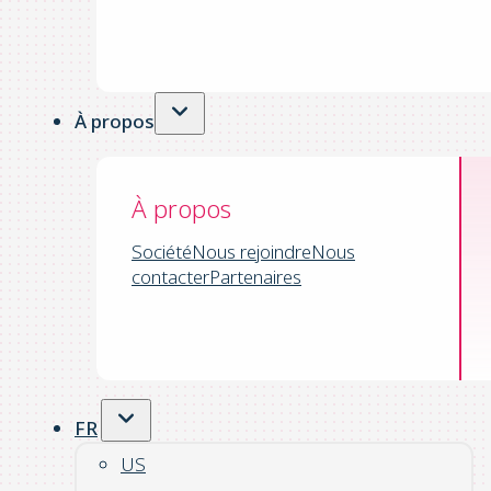
À propos
À propos
Société
Nous rejoindre
Nous
contacter
Partenaires
FR
US