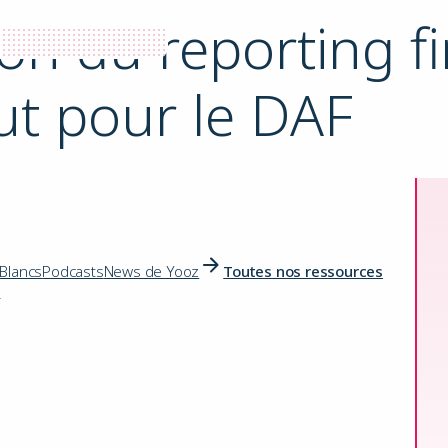
on du reporting fi
out pour le DAF
 Blancs
Podcasts
News de Yooz
Toutes nos ressources
s
on du reporting financier : un véritable atout pour le DAF