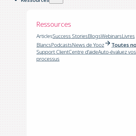
Ressources
Articles
Success Stories
Blogs
Webinars
Livres
Blancs
Podcasts
News de Yooz
Toutes no
Support Client
Centre d'aide
Auto-évaluez vos
processus