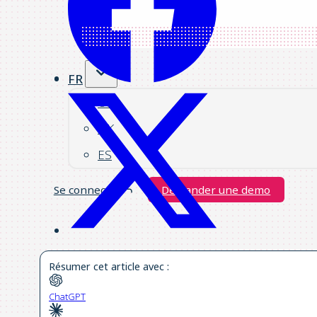
FR
US
UK
ES
Se connecter
Demander une demo
Résumer cet article avec :
ChatGPT