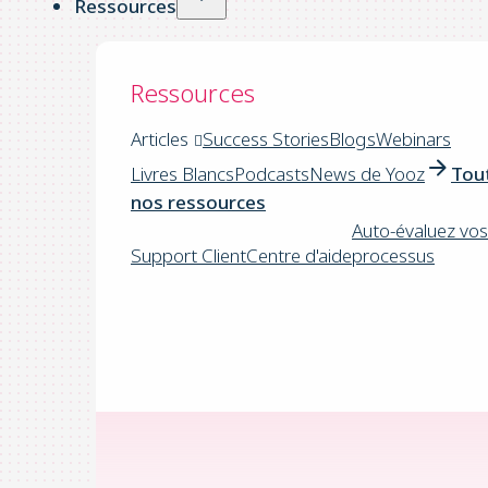
Ressources
Ressources
Articles
Success Stories
Blogs
Webinars
Livres Blancs
Podcasts
News de Yooz
Tou
nos ressources
Auto-évaluez vos
Support Client
Centre d'aide
processus