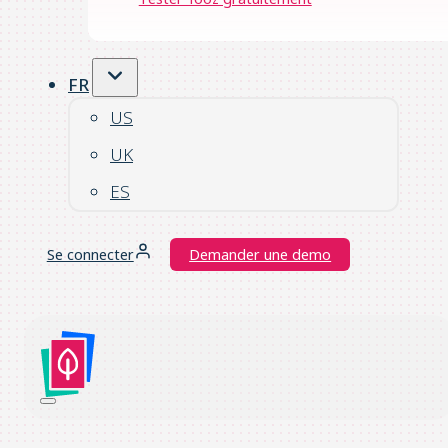
FR
US
UK
ES
Se connecter
Demander une demo