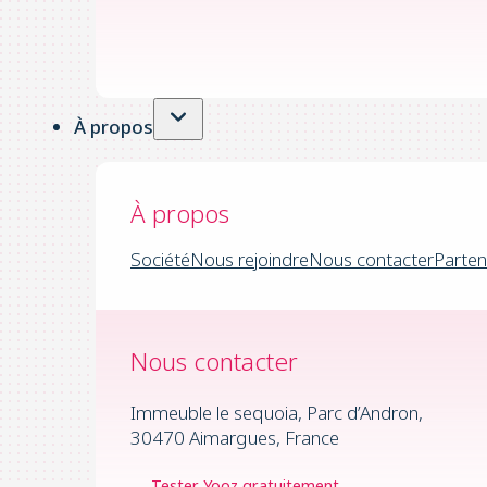
À propos
À propos
Société
Nous rejoindre
Nous contacter
Parten
Nous contacter
Immeuble le sequoia, Parc d’Andron,
30470 Aimargues, France
Tester Yooz gratuitement