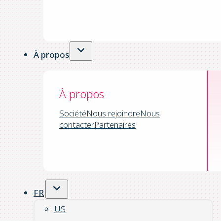
À propos
À propos
Société
Nous rejoindre
Nous
contacter
Partenaires
FR
US