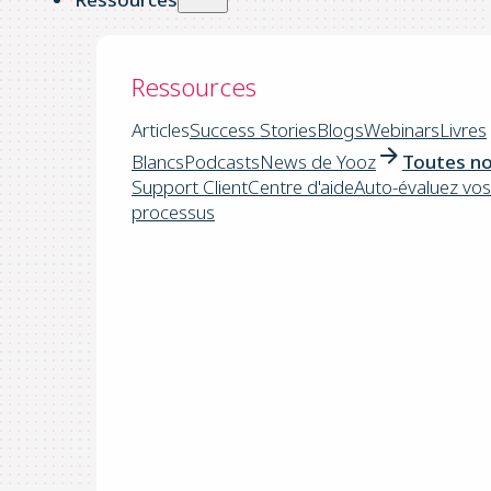
Ressources
Articles
Success Stories
Blogs
Webinars
Livres
Blancs
Podcasts
News de Yooz
Toutes no
Support Client
Centre d'aide
Auto-évaluez vos
processus