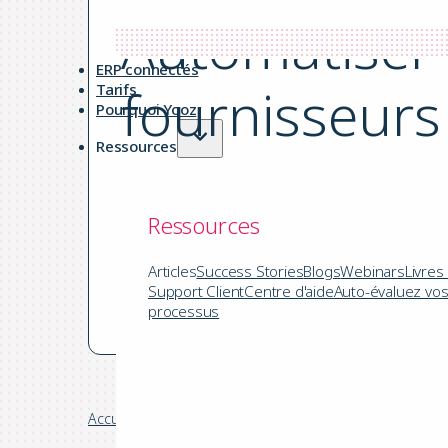
Automatiser 
ERP connectés
fournisseurs
Tarifs
Pourquoi Yooz
Ressources
par Yooz le 25.07.2024
Ressources
|
5 mins de lecture
Articles
Success Stories
Blogs
Webinars
Livres
Support Client
Centre d'aide
Auto-évaluez vo
Automatisation comptabilité
processus
Accueil
/
Blog
/
Automatisation comptabilité
/
Automati