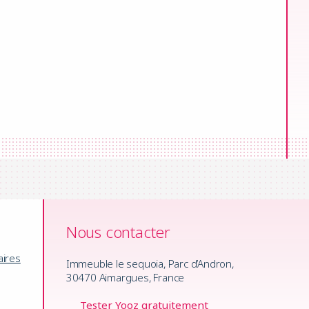
Nous contacter
aires
Immeuble le sequoia, Parc d’Andron,
30470 Aimargues, France
Tester Yooz gratuitement