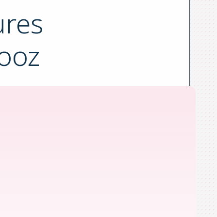
ures
Yooz