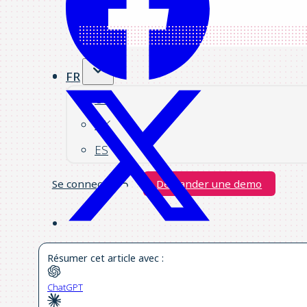
FR
US
UK
ES
Se connecter
Demander une demo
Résumer cet article avec :
ChatGPT