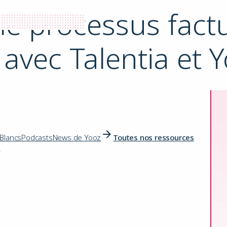
le processus fact
 avec Talentia et 
 Blancs
Podcasts
News de Yooz
Toutes nos ressources
s
ser le processus factures fournisseurs avec Talentia et Yooz