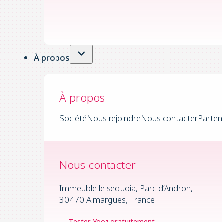
À propos
À propos
Société
Nous rejoindre
Nous contacter
Parten
Nous contacter
Immeuble le sequoia, Parc d’Andron,
30470 Aimargues, France
Tester Yooz gratuitement