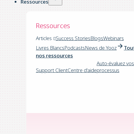
Ressources
Ressources
Articles
Success Stories
Blogs
Webinars
Livres Blancs
Podcasts
News de Yooz
Tou
nos ressources
Auto-évaluez vos
Support Client
Centre d'aide
processus