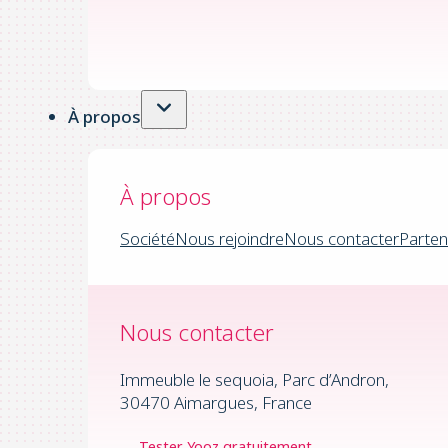
À propos
À propos
Société
Nous rejoindre
Nous contacter
Parten
Nous contacter
Immeuble le sequoia, Parc d’Andron,
30470 Aimargues, France
Tester Yooz gratuitement