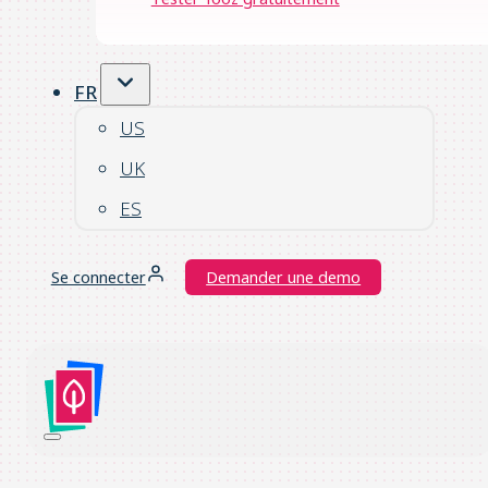
FR
US
UK
ES
Se connecter
Demander une demo