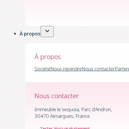
À propos
À propos
Société
Nous rejoindre
Nous contacter
Parten
Nous contacter
Immeuble le sequoia, Parc d’Andron,
30470 Aimargues, France
Tester Yooz gratuitement