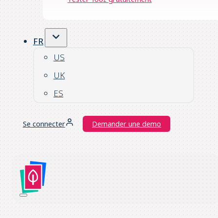
FR
US
UK
ES
Se connecter
Demander une demo