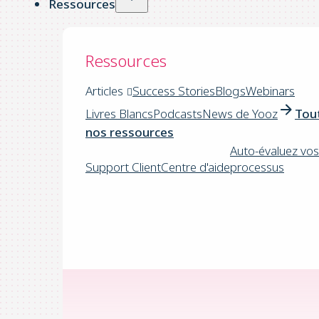
Ressources
Ressources
Articles
Success Stories
Blogs
Webinars
Livres Blancs
Podcasts
News de Yooz
Tou
nos ressources
Auto-évaluez vos
Support Client
Centre d'aide
processus