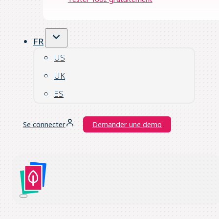
FR
US
UK
ES
Se connecter
Demander une demo