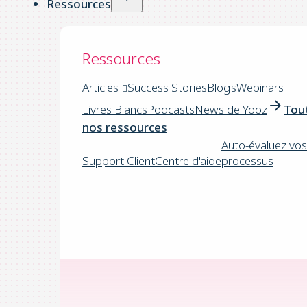
Ressources
Ressources
Articles
Success Stories
Blogs
Webinars
Livres Blancs
Podcasts
News de Yooz
Tou
nos ressources
Auto-évaluez vos
Support Client
Centre d'aide
processus