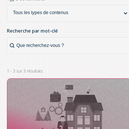
Type de contenu
Type
de
contenu
Recherche par mot-clé
Recherche par mot-clé
Recherche
par
mot-
clé
1 - 3 sur 3 résultats