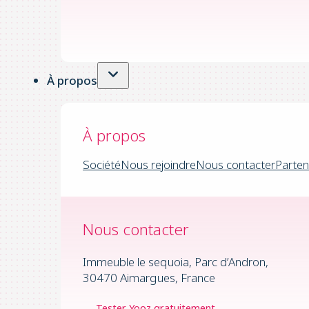
À propos
À propos
Société
Nous rejoindre
Nous contacter
Parten
Nous contacter
Immeuble le sequoia, Parc d’Andron,
30470 Aimargues, France
Tester Yooz gratuitement