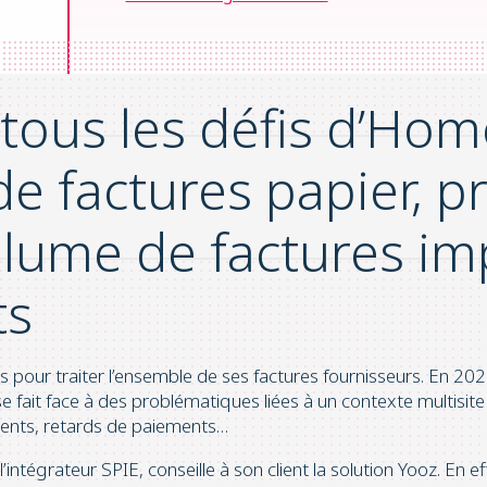
 d’affaires de 57 millions d’euros. Depuis octobre 2021, Home
 Yooz.
tous les défis d’Hom
de factures papier, p
lume de factures im
ts
our traiter l’ensemble de ses factures fournisseurs. En 2021,
e fait face à des problématiques liées à un contexte multisite 
ments, retards de paiements…
ntégrateur SPIE, conseille à son client la solution Yooz. En ef