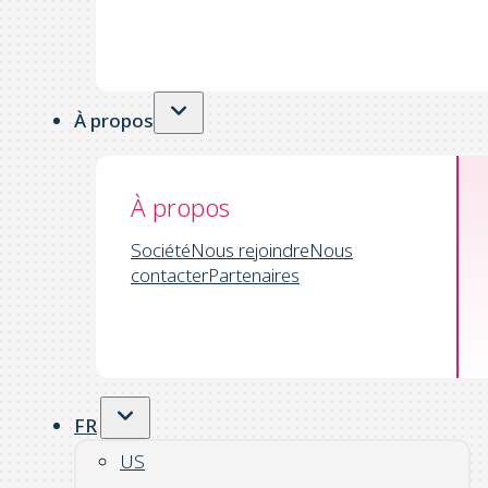
À propos
À propos
Société
Nous rejoindre
Nous
contacter
Partenaires
FR
US