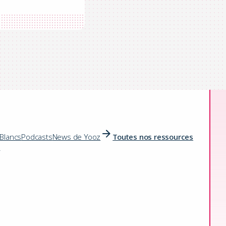
 Blancs
Podcasts
News de Yooz
Toutes nos ressources
icile
s
 1000