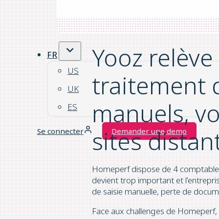
réalisé cette même année un chiffre
fournisseur de ses agences grâce à
Yooz relève 
FR
US
traitement 
UK
manuels, vo
ES
sites distan
Se connecter
Demander une demo
Homeperf dispose de 4 comptables p
devient trop important et l’entrepris
de saisie manuelle, perte de docu
Face aux challenges de Homeperf, l’i