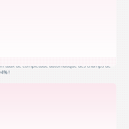
No Touch
Un taux de complétude automatique des champs de
94% !
chats et des factures, et SPIE,
tion de la comptabilité fournisseurs de
s. Le réseau, créé en 1997, compte
oint le groupe Sapio en 2020 et a