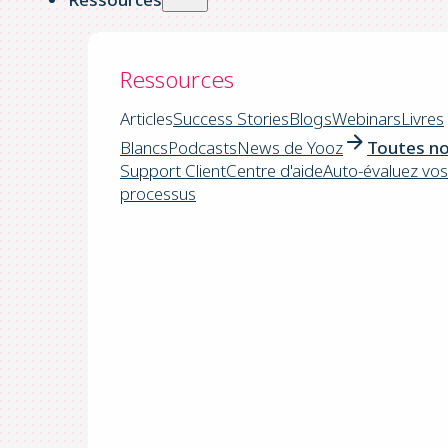
Ressources
Articles
Success Stories
Blogs
Webinars
Livres
Blancs
Podcasts
News de Yooz
Toutes no
Support Client
Centre d'aide
Auto-évaluez vos
processus