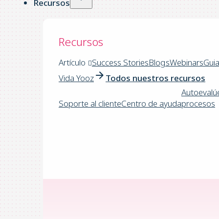
Recursos
Recursos
Artículo
Success Stories
Blogs
Webinars
Gui
Vida Yooz
Todos nuestros recursos
Autoevalú
Soporte al cliente
Centro de ayuda
procesos