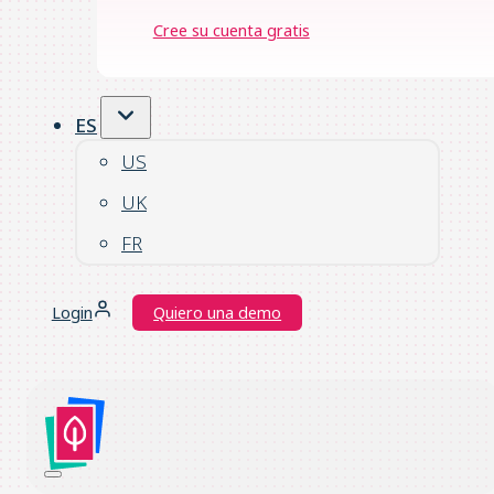
Cree su cuenta gratis
ES
US
UK
FR
Login
Quiero una demo