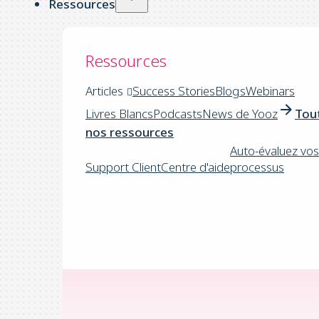
Ressources
Ressources
Articles
Success Stories
Blogs
Webinars
Livres Blancs
Podcasts
News de Yooz
Tou
nos ressources
Auto-évaluez vos
Support Client
Centre d'aide
processus