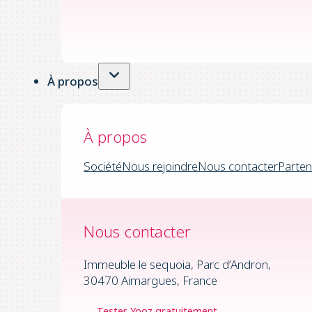
À propos
À propos
Société
Nous rejoindre
Nous contacter
Parten
Nous contacter
Immeuble le sequoia, Parc d’Andron,
30470 Aimargues, France
Tester Yooz gratuitement