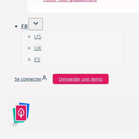
FR
US
UK
ES
Se connecter
Demander une demo