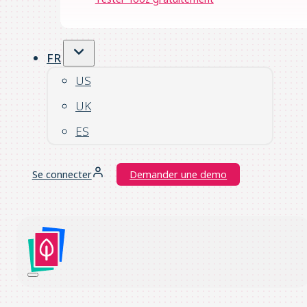
FR
US
UK
ES
Se connecter
Demander une demo