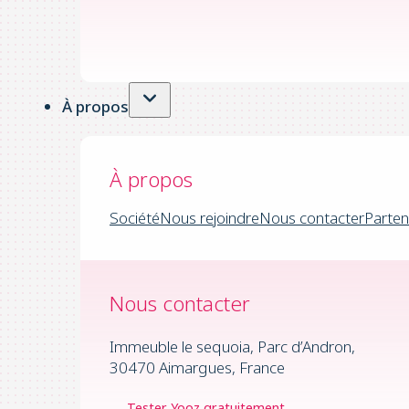
À propos
À propos
Société
Nous rejoindre
Nous contacter
Parten
Nous contacter
Immeuble le sequoia, Parc d’Andron,
30470 Aimargues, France
Tester Yooz gratuitement