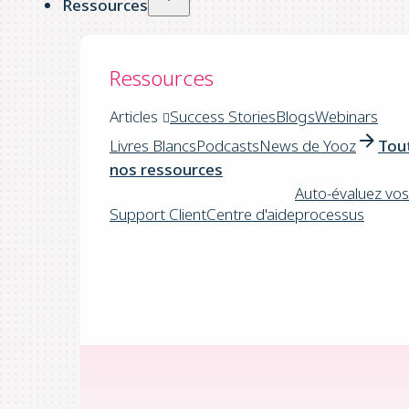
Ressources
Ressources
Articles
Success Stories
Blogs
Webinars
Livres Blancs
Podcasts
News de Yooz
Tou
nos ressources
Auto-évaluez vos
Support Client
Centre d'aide
processus