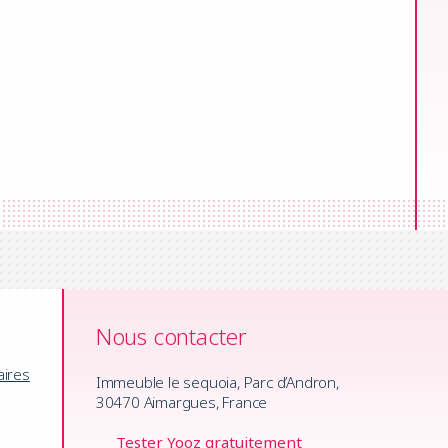
Nous contacter
aires
Immeuble le sequoia, Parc d’Andron,
30470 Aimargues, France
Tester Yooz gratuitement