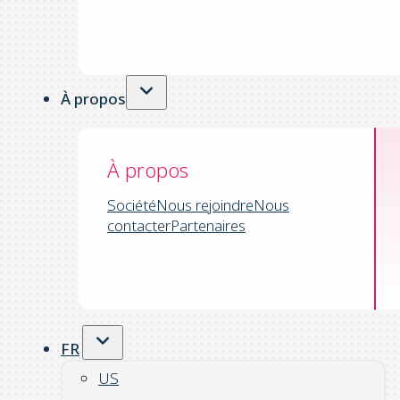
À propos
À propos
Société
Nous rejoindre
Nous
contacter
Partenaires
FR
US