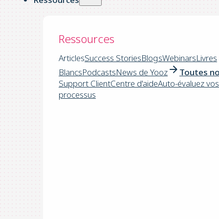
Ressources
Articles
Success Stories
Blogs
Webinars
Livres
Blancs
Podcasts
News de Yooz
Toutes no
Support Client
Centre d'aide
Auto-évaluez vos
processus