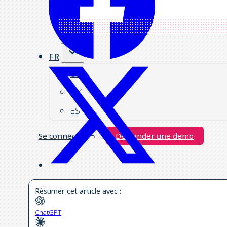
FR
US
UK
ES
Se connecter
Demander une demo
Résumer cet article avec :
ChatGPT