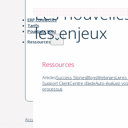
Les nouvelle
ERP connectés
les enjeux
Tarifs
Pourquoi Yooz
Ressources
par Yooz le 02.04.2020
Ressources
|
5 mins de lecture
Articles
Success Stories
Blogs
Webinars
Livres
Support Client
Centre d'aide
Auto-évaluez vo
Digitalisation comptable
processus
Accueil
/
Blog
/
Digitalisation comptable
/
Les nouvelle