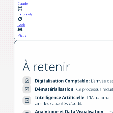
Claude
Perplexity
Grok
Mistral
À retenir
Digitalisation Comptable
: L’arrivée d
Dématérialisation
: Ce processus réduit 
Intelligence Artificielle
: L’IA automati
ainsi les capacités d’audit.
Analytique et Data Visualisation
: Les