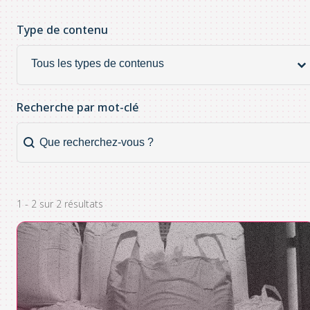
Type de contenu
Type de contenu
Type
de
contenu
Recherche par mot-clé
Recherche par mot-clé
Recherche
par
mot-
clé
1 - 2 sur 2 résultats