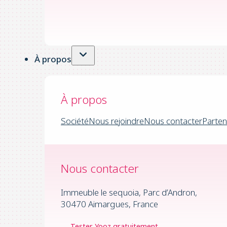
À propos
À propos
Société
Nous rejoindre
Nous contacter
Parten
Nous contacter
Immeuble le sequoia, Parc d’Andron,
30470 Aimargues, France
Tester Yooz gratuitement