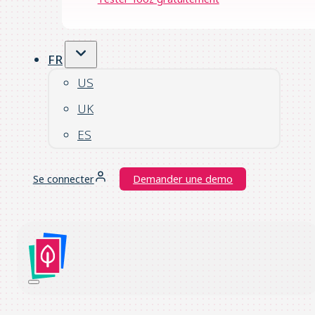
FR
US
UK
ES
Se connecter
Demander une demo