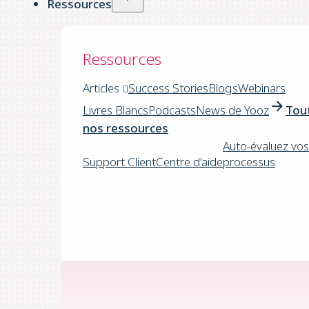
Ressources
Ressources
Articles
Success Stories
Blogs
Webinars
Livres Blancs
Podcasts
News de Yooz
Tou
nos ressources
Auto-évaluez vos
Support Client
Centre d'aide
processus