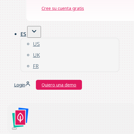
Cree su cuenta gratis
ES
US
UK
FR
Login
Quiero una demo