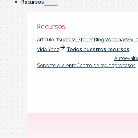
Recursos
Recursos
Artículo
Success Stories
Blogs
Webinars
Gui
Vida Yooz
Todos nuestros recursos
Autoevalú
Soporte al cliente
Centro de ayuda
procesos