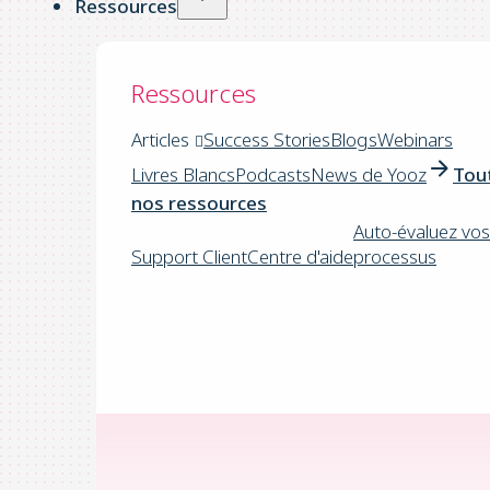
Ressources
Ressources
Articles
Success Stories
Blogs
Webinars
Livres Blancs
Podcasts
News de Yooz
Tou
nos ressources
Auto-évaluez vos
Support Client
Centre d'aide
processus