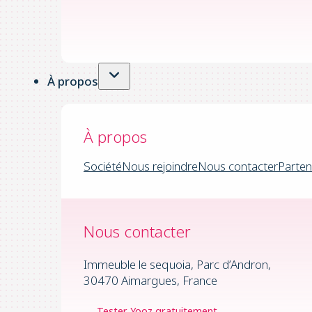
À propos
À propos
Société
Nous rejoindre
Nous contacter
Parten
Nous contacter
Immeuble le sequoia, Parc d’Andron,
30470 Aimargues, France
Tester Yooz gratuitement