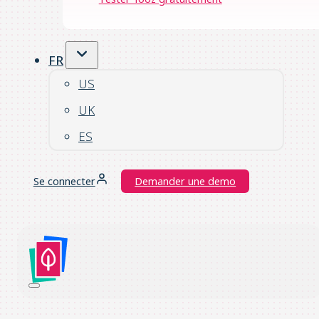
FR
US
UK
ES
Se connecter
Demander une demo