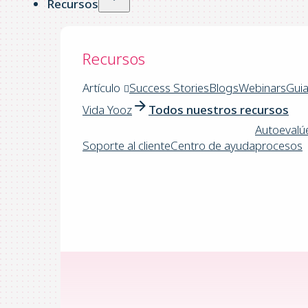
Recursos
Recursos
Artículo
Success Stories
Blogs
Webinars
Gui
Vida Yooz
Todos nuestros recursos
Autoevalú
Soporte al cliente
Centro de ayuda
procesos