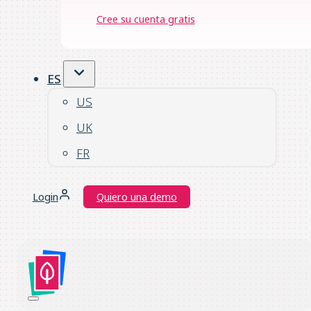
Cree su cuenta gratis
ES
US
UK
FR
Login
Quiero una demo