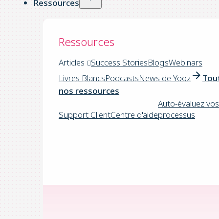
Ressources
Ressources
Articles
Success Stories
Blogs
Webinars
Livres Blancs
Podcasts
News de Yooz
Tou
nos ressources
Auto-évaluez vos
Support Client
Centre d'aide
processus