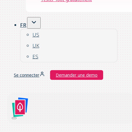
FR
US
UK
ES
Se connecter
Demander une demo