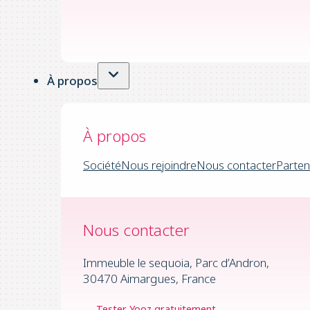
À propos
À propos
Société
Nous rejoindre
Nous contacter
Parten
Nous contacter
Immeuble le sequoia, Parc d’Andron,
30470 Aimargues, France
Tester Yooz gratuitement