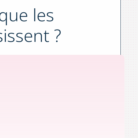
que les
issent ?
t ?