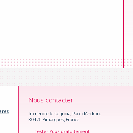
Nous contacter
aires
Immeuble le sequoia, Parc d’Andron,
30470 Aimargues, France
Tester Yooz gratuitement