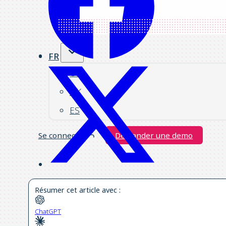
FR
US
UK
ES
Se connecter
Demander une demo
Résumer cet article avec :
ChatGPT