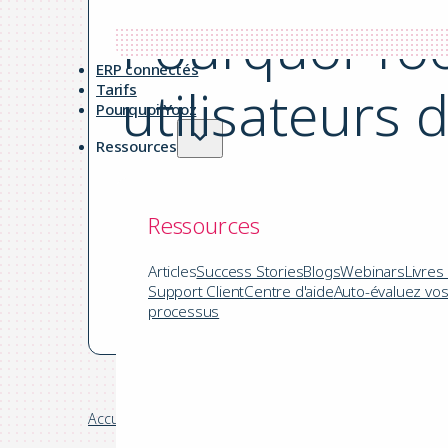
Pourquoi Yoo
ERP connectés
utilisateurs 
Tarifs
Pourquoi Yooz
Ressources
par Yooz le 23.12.2025
Ressources
|
8 mins de lecture
Articles
Success Stories
Blogs
Webinars
Livres
Support Client
Centre d'aide
Auto-évaluez vo
Automatisation comptabilité
processus
Accueil
/
Blog
/
Automatisation comptabilité
/
Pourquoi