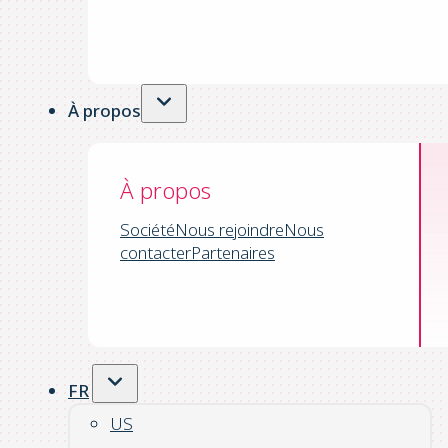
À propos
À propos
Société
Nous rejoindre
Nous
contacter
Partenaires
FR
US