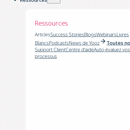
Ressources
Articles
Success Stories
Blogs
Webinars
Livres
Blancs
Podcasts
News de Yooz
Toutes no
Support Client
Centre d'aide
Auto-évaluez vos
processus