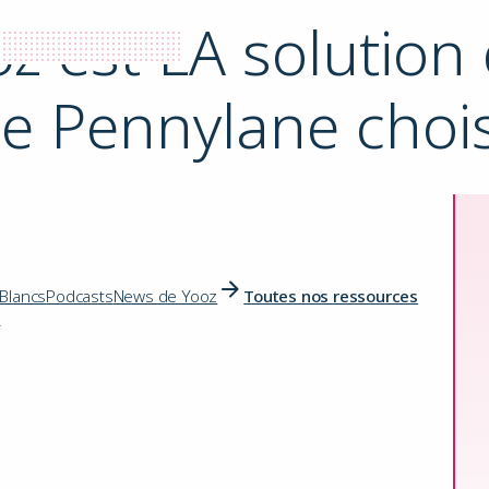
z est LA solution 
de Pennylane chois
 Blancs
Podcasts
News de Yooz
Toutes nos ressources
s
 Yooz est LA solution que les utilisateurs de Pennylane choisissen