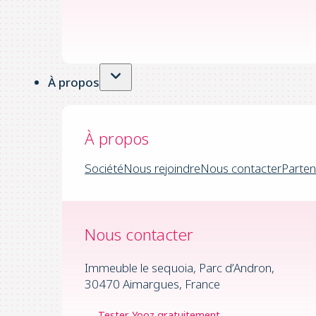
À propos
À propos
Société
Nous rejoindre
Nous contacter
Parten
Nous contacter
Immeuble le sequoia, Parc d’Andron,
30470 Aimargues, France
Tester Yooz gratuitement