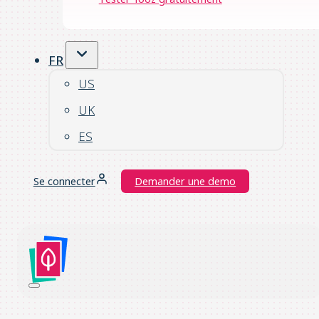
FR
US
UK
ES
Se connecter
Demander une demo