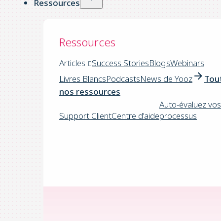
Ressources
Ressources
Articles
Success Stories
Blogs
Webinars
Livres Blancs
Podcasts
News de Yooz
Tou
nos ressources
Auto-évaluez vos
Support Client
Centre d'aide
processus