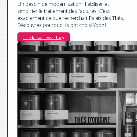
Un besoin de modernisation : fiabiliser et
simplifier le traitement des factures. C’est
exactement ce que recherchait Palais des Thés.
Découvrez pourquoi ils ont choisi Yooz !
Lire la success story