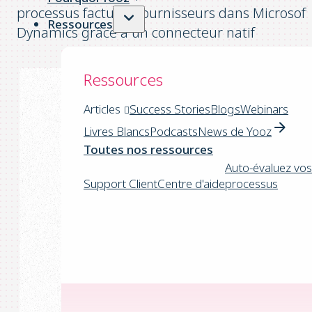
processus factures fournisseurs dans Microsoft
Ressources
Dynamics grâce à un connecteur natif
Ressources
Articles
Success Stories
Blogs
Webinars
Livres Blancs
Podcasts
News de Yooz
Toutes nos ressources
Auto-évaluez vos
Support Client
Centre d'aide
processus