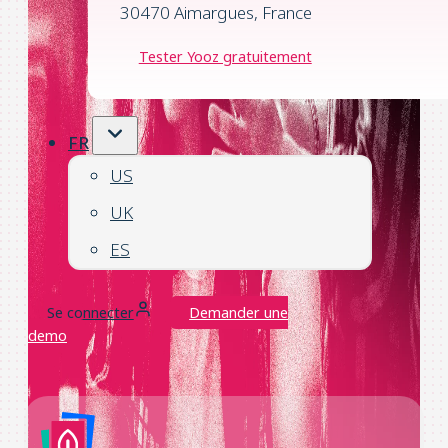
30470 Aimargues, France
Tester Yooz gratuitement
FR
US
UK
ES
Se connecter
Demander une
demo