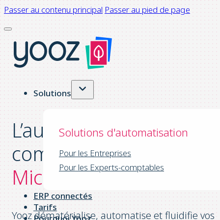
Passer au contenu principal
Passer au pied de page
Solutions
L’automatisation de la
Solutions d'automatisation
comptabilité dans
Pour les Entreprises
Pour les Experts-comptables
Microsoft Dynamics
ERP connectés
Tarifs
Yooz dématérialise, automatise et fluidifie vos
Pourquoi Yooz